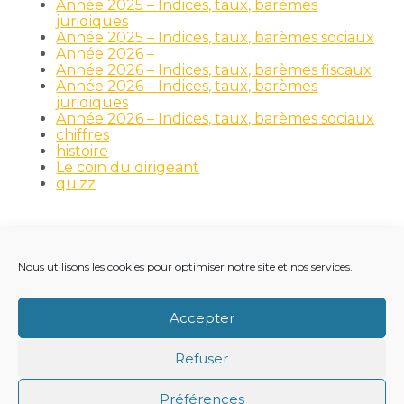
Année 2025 – Indices, taux, barèmes
juridiques
Année 2025 – Indices, taux, barèmes sociaux
Année 2026 –
Année 2026 – Indices, taux, barèmes fiscaux
Année 2026 – Indices, taux, barèmes
juridiques
Année 2026 – Indices, taux, barèmes sociaux
chiffres
histoire
Le coin du dirigeant
quizz
Nous utilisons les cookies pour optimiser notre site et nos services.
Footer
LE CABINET
NOS MÉTIERS
NOS OUTILS
Principale
RECRUTEMENT
NOTRE ACTUALITÉ
Accepter
VIE DU CABINET
CONTACT
Refuser
Footer
PLAN DU SITE
MENTIONS LÉGALES
Préférences