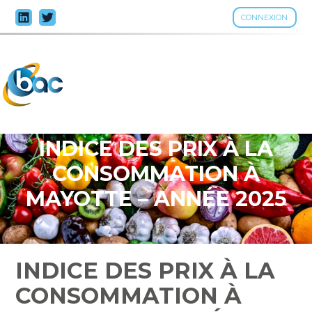
CONNEXION
Aller
au
contenu
INDICE DES PRIX À LA
CONSOMMATION À
MAYOTTE – ANNÉE 2025
INDICE DES PRIX À LA
CONSOMMATION À