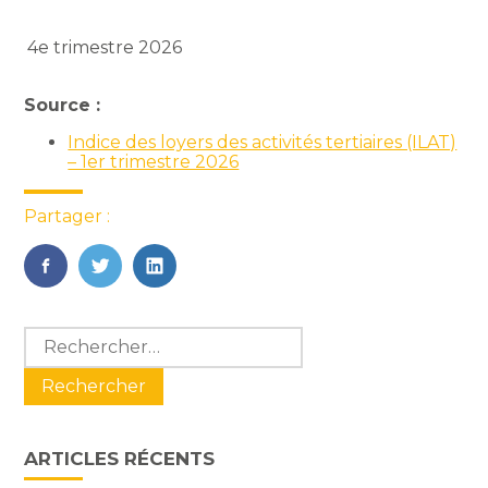
4e trimestre 2026
Source :
Indice des loyers des activités tertiaires (ILAT)
– 1er trimestre 2026
Partager :
FaceBook
Twitter
LinkedIn
Blog
Rechercher :
sidebar
ARTICLES RÉCENTS