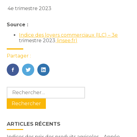
4e trimestre 2023
Source :
Indice des loyers commerciaux (ILC) – 3
e
trimestre 2023
(insee.fr)
Partager :
FaceBook
Twitter
LinkedIn
Blog
Rechercher :
sidebar
ARTICLES RÉCENTS
Indices des prix des produits agricoles – Année