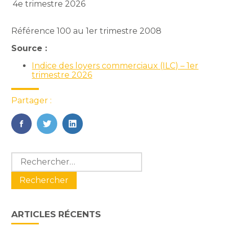
4e trimestre 2026
Référence 100 au 1er trimestre 2008
Source :
Indice des loyers commerciaux (ILC) – 1er
trimestre 2026
Partager :
FaceBook
Twitter
LinkedIn
Blog
Rechercher :
sidebar
ARTICLES RÉCENTS