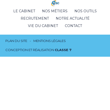
Footer
LE CABINET
NOS MÉTIERS
NOS OUTILS
Principale
RECRUTEMENT
NOTRE ACTUALITÉ
VIE DU CABINET
CONTACT
Footer
PLAN DU SITE
MENTIONS LÉGALES
CONCEPTION ET RÉALISATION
CLASSE 7