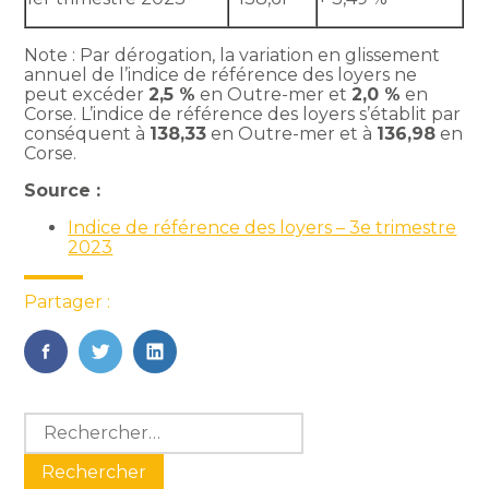
Note : Par dérogation, la variation en glissement
annuel de l’indice de référence des loyers ne
peut excéder
2,5 %
en Outre-mer et
2,0 %
en
Corse. L’indice de référence des loyers s’établit par
conséquent à
138,33
en Outre-mer et à
136,98
en
Corse.
Source :
Indice de référence des loyers – 3e trimestre
2023
Partager :
FaceBook
Twitter
LinkedIn
Blog
Rechercher :
sidebar