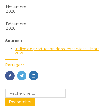
Novembre
2026
Décembre
2026
Source :
Indice de production dans les services – Mars
2026
Partager :
FaceBook
Twitter
LinkedIn
Blog
Rechercher :
sidebar