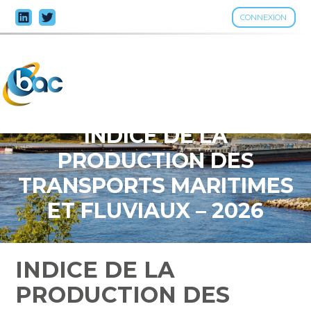
CONNEXION
Aller
au
contenu
INDICE DE LA
PRODUCTION DES
TRANSPORTS MARITIMES
ET FLUVIAUX – 2026
INDICE DE LA
PRODUCTION DES