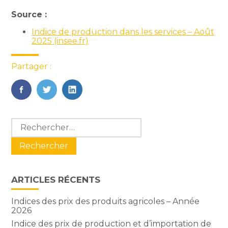
Source :
Indice de production dans les services – Août
2025 (insee.fr)
Partager :
FaceBook
Twitter
LinkedIn
Blog
Rechercher :
sidebar
ARTICLES RÉCENTS
Indices des prix des produits agricoles – Année
2026
Indice des prix de production et d’importation de