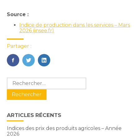
Source :
Indice de production dans les services – Mars
2026 (insee.fr)
Partager :
FaceBook
Twitter
LinkedIn
Blog
Rechercher :
sidebar
ARTICLES RÉCENTS
Indices des prix des produits agricoles – Année
2026