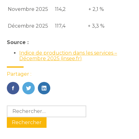
Novembre 2025
114,2
+ 2,1 %
Décembre 2025
117,4
+ 3,3 %
Source :
Indice de production dans les services –
Décembre 2025 (insee.fr)
Partager :
FaceBook
Twitter
LinkedIn
Blog
Rechercher :
sidebar