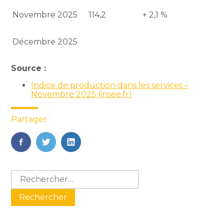
Novembre 2025
114,2
+ 2,1 %
Décembre 2025
Source :
Indice de production dans les services –
Novembre 2025 (insee.fr)
Partager :
FaceBook
Twitter
LinkedIn
Blog
Rechercher :
sidebar