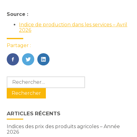
Source :
Indice de production dans les services – Avril
2026
Partager :
FaceBook
Twitter
LinkedIn
Blog
Rechercher :
sidebar
ARTICLES RÉCENTS
Indices des prix des produits agricoles – Année
2026