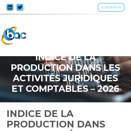
CONNEXION
Aller
au
contenu
INDICE DE LA
PRODUCTION DANS LES
ACTIVITÉS JURIDIQUES
ET COMPTABLES – 2026
INDICE DE LA
PRODUCTION DANS