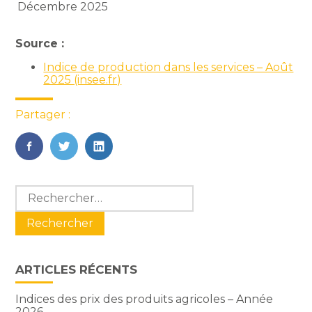
Décembre 2025
Source :
Indice de production dans les services – Août
2025 (insee.fr)
Partager :
FaceBook
Twitter
LinkedIn
Blog
Rechercher :
sidebar
ARTICLES RÉCENTS
Indices des prix des produits agricoles – Année
2026