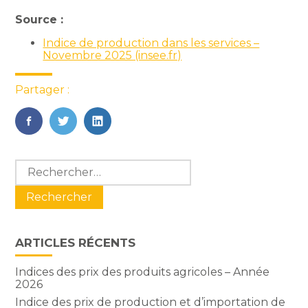
Source :
Indice de production dans les services –
Novembre 2025 (insee.fr)
Partager :
FaceBook
Twitter
LinkedIn
Blog
Rechercher :
sidebar
ARTICLES RÉCENTS
Indices des prix des produits agricoles – Année
2026
Indice des prix de production et d’importation de