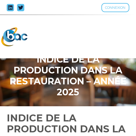
CONNEXION
Aller
au
contenu
INDICE DE LA
PRODUCTION DANS LA
RESTAURATION – ANNÉE
2025
INDICE DE LA
PRODUCTION DANS LA