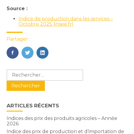
Source :
Indice de production dans les services –
Octobr
e 2025 (insee.fr)
Partager :
FaceBook
Twitter
LinkedIn
Blog
Rechercher :
sidebar
ARTICLES RÉCENTS
Indices des prix des produits agricoles – Année
2026
Indice des prix de production et d’importation de