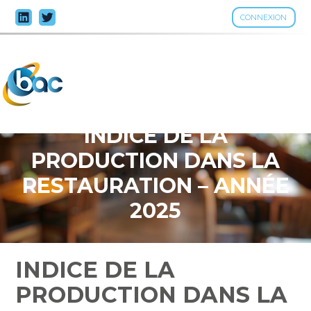
CONNEXION
Aller
au
contenu
INDICE DE LA
PRODUCTION DANS LA
RESTAURATION – ANNÉE
2025
INDICE DE LA
PRODUCTION DANS LA