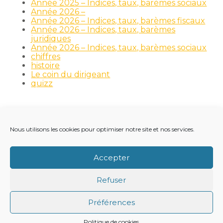
Année 2025 – Indices, taux, barèmes sociaux
Année 2026 –
Année 2026 – Indices, taux, barèmes fiscaux
Année 2026 – Indices, taux, barèmes
juridiques
Année 2026 – Indices, taux, barèmes sociaux
chiffres
histoire
Le coin du dirigeant
quizz
Nous utilisons les cookies pour optimiser notre site et nos services.
Footer
LE CABINET
NOS MÉTIERS
NOS OUTILS
Principale
RECRUTEMENT
NOTRE ACTUALITÉ
Accepter
VIE DU CABINET
CONTACT
Refuser
Footer
PLAN DU SITE
MENTIONS LÉGALES
Préférences
CONCEPTION ET RÉALISATION
CLASSE 7
Politique de cookies