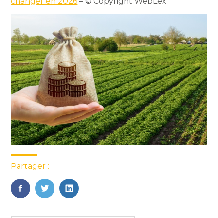
changer en 2026
– © Copyright WebLex
Partager :
FaceBook
Twitter
LinkedIn