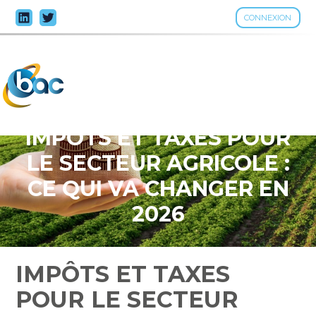
CONNEXION
Aller
au
contenu
IMPÔTS ET TAXES POUR
LE SECTEUR AGRICOLE :
CE QUI VA CHANGER EN
2026
IMPÔTS ET TAXES
POUR LE SECTEUR