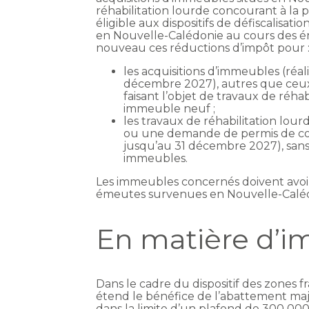
réhabilitation lourde concourant à la
éligible aux dispositifs de défiscalisati
en Nouvelle-Calédonie au cours des é
nouveau ces réductions d’impôt pour 
les acquisitions d’immeubles (réal
décembre 2027), autres que ceux 
faisant l’objet de travaux de réha
immeuble neuf ;
les travaux de réhabilitation lou
ou une demande de permis de con
jusqu’au 31 décembre 2027), sans
immeubles.
Les immeubles concernés doivent avoir
émeutes survenues en Nouvelle-Calédon
En matière d’im
Dans le cadre du dispositif des zones fr
étend le bénéfice de l’abattement majo
dans la limite d’un plafond de 300 000