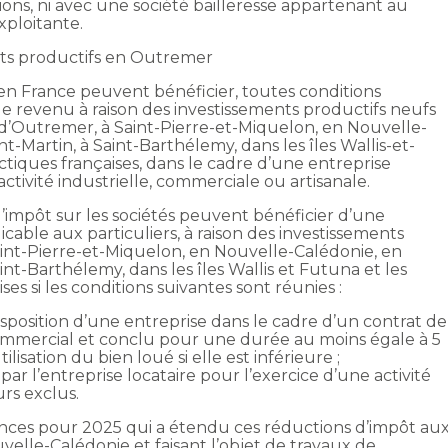
ions, ni avec une société bailleresse appartenant au
xploitante.
ts productifs en Outremer
s en France peuvent bénéficier, toutes conditions
le revenu à raison des investissements productifs neufs
 d’Outremer, à Saint-Pierre-et-Miquelon, en Nouvelle-
nt-Martin, à Saint-Barthélemy, dans les îles Wallis-et-
ctiques françaises, dans le cadre d’une entreprise
ctivité industrielle, commerciale ou artisanale.
 l’impôt sur les sociétés peuvent bénéficier d’une
licable aux particuliers, à raison des investissements
Saint-Pierre-et-Miquelon, en Nouvelle-Calédonie, en
aint-Barthélemy, dans les îles Wallis et Futuna et les
ses si les conditions suivantes sont réunies :
disposition d’une entreprise dans le cadre d’un contrat de
ommercial et conclu pour une durée au moins égale à 5
isation du bien loué si elle est inférieure ;
par l’entreprise locataire pour l’exercice d’une activité
urs exclus.
ances pour 2025 qui a étendu ces réductions d’impôt au
velle-Calédonie et faisant l’objet de travaux de