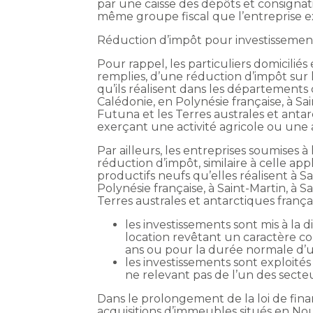
par une caisse des dépôts et consignat
même groupe fiscal que l’entreprise e
Réduction d’impôt pour investissemen
Pour rappel, les particuliers domicilié
remplies, d’une réduction d’impôt sur 
qu’ils réalisent dans les départements
Calédonie, en Polynésie française, à Sai
Futuna et les Terres australes et antar
exerçant une activité agricole ou une a
Par ailleurs, les entreprises soumises à
réduction d’impôt, similaire à celle app
productifs neufs qu’elles réalisent à 
Polynésie française, à Saint-Martin, à S
Terres australes et antarctiques françai
les investissements sont mis à la 
location revêtant un caractère c
ans ou pour la durée normale d’util
les investissements sont exploités 
ne relevant pas de l’un des secte
Dans le prolongement de la loi de fin
acquisitions d’immeubles situés en Nou