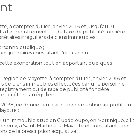
nt
, à compter du 1er janvier 2018 et jusqu’au 31
s d’enregistrement ou de taxe de publicité foncière
opriétaires irréguliers de biens immeubles :
personne publique ;
ions judiciaires constatant l’usucapion.
 cette exonération tout en apportant quelques
-Région de Mayotte, à compter du 1er janvier 2018 et
ons de biens immeubles effectuées par une personne
registrement ou de taxe de publicité foncière
propriétaires irréguliers.
 2038, ne donne lieu à aucune perception au profit du
Mayotte :
ur un immeuble situé en Guadeloupe, en Martinique, à L
hélemy, à Saint-Martin et à Mayotte et constatant une
s de la prescription acquisitive ;