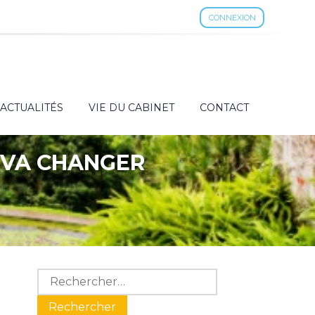
CONNEXION
ACTUALITÉS
VIE DU CABINET
CONTACT
I VA CHANGER
Blog
Rechercher :
sidebar