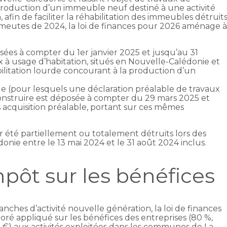
 production d’un immeuble neuf destiné à une activité
on, afin de faciliter la réhabilitation des immeubles détruit
meutes de 2024, la loi de finances pour 2026 aménage 
:
isées à compter du 1er janvier 2025 et jusqu’au 31
à usage d’habitation, situés en Nouvelle-Calédonie et
bilitation lourde concourant à la production d’un
rde (pour lesquels une déclaration préalable de travaux
struire est déposée à compter du 29 mars 2025 et
 acquisition préalable, portant sur ces mêmes
 été partiellement ou totalement détruits lors des
ie entre le 13 mai 2024 et le 31 août 2024 inclus.
pôt sur les bénéfices
anches d’activité nouvelle génération, la loi de finances
ré appliqué sur les bénéfices des entreprises (80 %,
 €) aux activités exploitées dans les communes de La