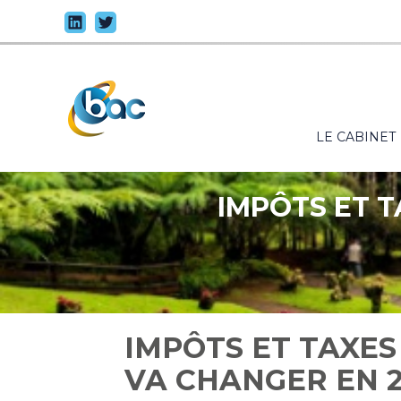
Principal
LE CABINET
Aller
au
contenu
IMPÔTS ET T
IMPÔTS ET TAXES
VA CHANGER EN 