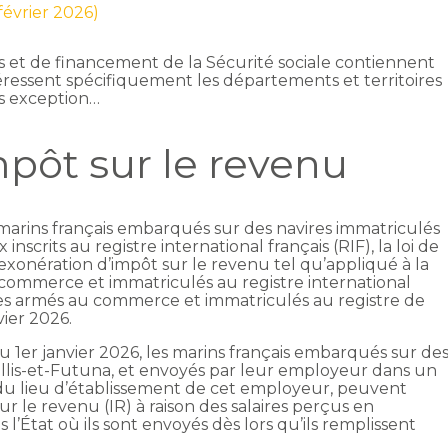
 février 2026)
es et de financement de la Sécurité sociale contiennent
téressent spécifiquement les départements et territoires
as exception…
pôt sur le revenu
es marins français embarqués sur des navires immatriculés
nscrits au registre international français (RIF), la loi de
xonération d’impôt sur le revenu tel qu’appliqué à la
 commerce et immatriculés au registre international
ires armés au commerce et immatriculés au registre de
ier 2026.
 1er janvier 2026, les marins français embarqués sur de
allis-et-Futuna, et envoyés par leur employeur dans un
 du lieu d’établissement de cet employeur, peuvent
r le revenu (IR) à raison des salaires perçus en
l’État où ils sont envoyés dès lors qu’ils remplissent