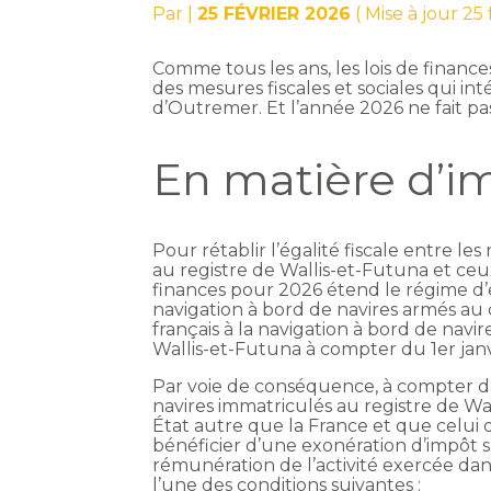
Par
|
25 FÉVRIER 2026
( Mise à jour 25
Comme tous les ans, les lois de financ
des mesures fiscales et sociales qui in
d’Outremer. Et l’année 2026 ne fait p
En matière d’im
Pour rétablir l’égalité fiscale entre l
au registre de Wallis-et-Futuna et ceux i
finances pour 2026 étend le régime d’e
navigation à bord de navires armés au
français à la navigation à bord de nav
Wallis-et-Futuna à compter du 1er janv
Par voie de conséquence, à compter du
navires immatriculés au registre de W
État autre que la France et que celui
bénéficier d’une exonération d’impôt su
rémunération de l’activité exercée dans 
l’une des conditions suivantes :