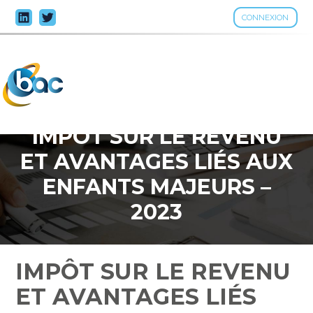
CONNEXION
Aller
au
contenu
IMPÔT SUR LE REVENU
ET AVANTAGES LIÉS AUX
ENFANTS MAJEURS –
2023
IMPÔT SUR LE REVENU
ET AVANTAGES LIÉS