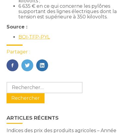
kilovolts ;
6 635 € en ce qui concerne les pylônes
supportant des lignes électriques dont la
tension est supérieure à 350 kilovolts.
Source :
BOI-TFP-PYL
Partager :
FaceBook
Twitter
LinkedIn
Blog
Rechercher :
sidebar
ARTICLES RÉCENTS
Indices des prix des produits agricoles – Année