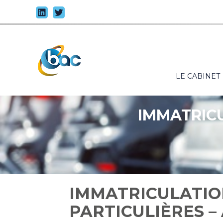
Principal
LE CABINET
Aller
au
contenu
IMMATRICU
IMMATRICULATIO
PARTICULIÈRES –