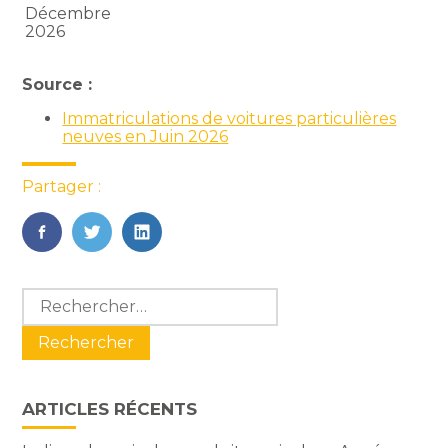
Décembre
2026
Source :
Immatriculations de voitures particulières
neuves en Juin 2026
Partager :
FaceBook
Twitter
LinkedIn
Blog
Rechercher :
sidebar
ARTICLES RÉCENTS