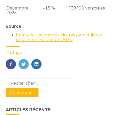
Décembre
– 1,5 %
139 100 véhicules
2025
Source :
Immatriculations de voitures particulières
neuves en Décembre 2025
Partager :
FaceBook
Twitter
LinkedIn
Blog
Rechercher :
sidebar
ARTICLES RÉCENTS