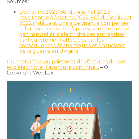
Sources :
Décret no 2023-561 du 4 juillet 2023
modifiant le décret no 2022-967 du 1er juillet
2022 instituant une aide visant à compenser
la hausse des coûts d’approvisionnement de
gaz naturel et d’électricité des entreprises
particulièrement affectées par les
conséquences économiques et financières
de la guerre en Ukraine
Guichet d’aide au paiement des factures de gaz
et d’électricité : l’aventure continue…
– ©
Copyright WebLex