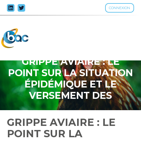
CONNEXION
Aller
au
contenu
GRIPPE AVIAIRE : LE
POINT SUR LA SITUATION
ÉPIDÉMIQUE ET LE
VERSEMENT DES
INDEMNITÉS
GRIPPE AVIAIRE : LE
POINT SUR LA