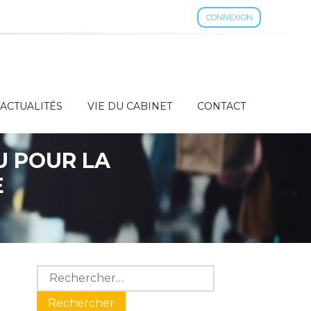
CONNEXION
ACTUALITÉS
VIE DU CABINET
CONTACT
U POUR LA
E
Blog
Rechercher :
sidebar