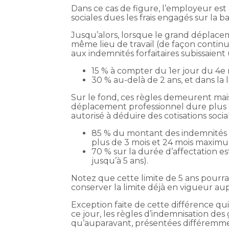
Dans ce cas de figure, l’employeur est 
sociales dues les frais engagés sur la
Jusqu’alors, lorsque le grand déplace
même lieu de travail (de façon continue
aux indemnités forfaitaires subissaien
15 % à compter du 1er jour du 4e m
30 % au-delà de 2 ans, et dans la 
Sur le fond, ces règles demeurent mais s
déplacement professionnel dure plus d
autorisé à déduire des cotisations social
85 % du montant des indemnités fo
plus de 3 mois et 24 mois maximu
70 % sur la durée d’affectation es
jusqu’à 5 ans).
Notez que cette limite de 5 ans pourrai
conserver la limite déjà en vigueur au
Exception faite de cette différence qui 
ce jour, les règles d’indemnisation 
qu’auparavant, présentées différemm