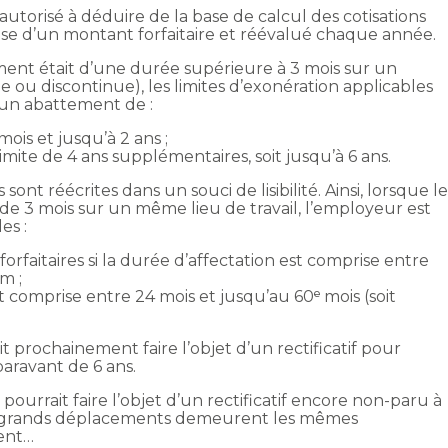
autorisé à déduire de la base de calcul des cotisations
 base d’un montant forfaitaire et réévalué chaque année.
ment était d’une durée supérieure à 3 mois sur un
 ou discontinue), les limites d’exonération applicables
t un abattement de :
ois et jusqu’à 2 ans ;
limite de 4 ans supplémentaires, soit jusqu’à 6 ans.
ont réécrites dans un souci de lisibilité. Ainsi, lorsque l
e 3 mois sur un même lieu de travail, l’employeur est
es :
rfaitaires si la durée d’affectation est comprise entre
m ;
t comprise entre 24 mois et jusqu’au 60ᵉ mois (soit
t prochainement faire l’objet d’un rectificatif pour
paravant de 6 ans.
pourrait faire l’objet d’un rectificatif encore non-paru à
des grands déplacements demeurent les mêmes
ent…