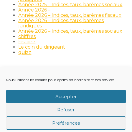
Année 2025 – Indices, taux, barèmes sociaux
Année 2026 –
Année 2026 – Indices, taux, barèmes fiscaux
Année 2026 – Indices, taux, barèmes
juridiques
Année 2026 – Indices, taux, barèmes sociaux
chiffres
histoire
Le coin du dirigeant
quizz
Nous utilisons les cookies pour optimiser notre site et nos services.
Footer
LE CABINET
NOS MÉTIERS
NOS OUTILS
Principale
RECRUTEMENT
NOTRE ACTUALITÉ
Accepter
VIE DU CABINET
CONTACT
Refuser
Footer
PLAN DU SITE
MENTIONS LÉGALES
Préférences