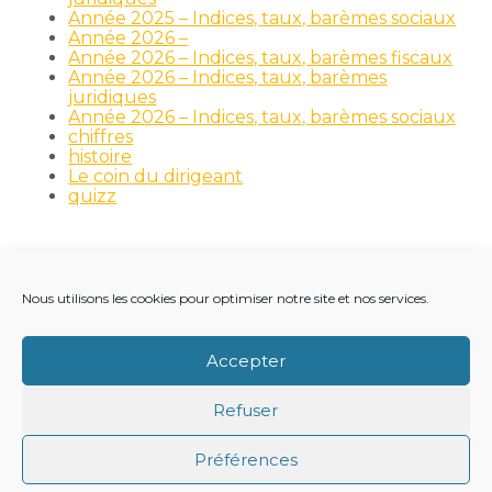
Année 2025 – Indices, taux, barèmes sociaux
Année 2026 –
Année 2026 – Indices, taux, barèmes fiscaux
Année 2026 – Indices, taux, barèmes
juridiques
Année 2026 – Indices, taux, barèmes sociaux
chiffres
histoire
Le coin du dirigeant
quizz
Nous utilisons les cookies pour optimiser notre site et nos services.
Footer
LE CABINET
NOS MÉTIERS
NOS OUTILS
Principale
RECRUTEMENT
NOTRE ACTUALITÉ
Accepter
VIE DU CABINET
CONTACT
Refuser
Footer
PLAN DU SITE
MENTIONS LÉGALES
Préférences