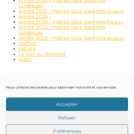
Année 2025 – Indices, taux, barèmes
juridiques
Année 2025 – Indices, taux, barèmes sociaux
Année 2026 –
Année 2026 – Indices, taux, barèmes fiscaux
Année 2026 – Indices, taux, barèmes
juridiques
Année 2026 – Indices, taux, barèmes sociaux
chiffres
histoire
Le coin du dirigeant
quizz
Nous utilisons les cookies pour optimiser notre site et nos services.
Footer
LE CABINET
NOS MÉTIERS
NOS OUTILS
Principale
RECRUTEMENT
NOTRE ACTUALITÉ
Accepter
VIE DU CABINET
CONTACT
Refuser
Footer
PLAN DU SITE
MENTIONS LÉGALES
Préférences