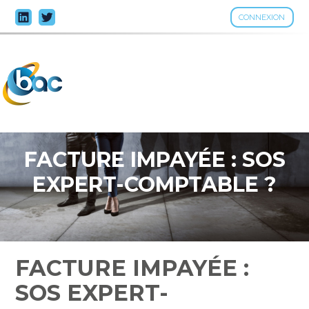
CONNEXION
Aller
au
contenu
FACTURE IMPAYÉE : SOS
EXPERT-COMPTABLE ?
FACTURE IMPAYÉE :
SOS EXPERT-