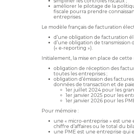
simplifier les contrôles fiscaux ;
améliorer le pilotage de la polit
fiscale pourra prendre connaissan
entreprises.
Le modèle français de facturation électr
d’une obligation de facturation éle
d’une obligation de transmission
(« e-reporting »).
Initialement, la mise en place de cette
obligation de réception des factu
toutes les entreprises ;
obligation d’émission des facture
données de transaction et de pai
1er juillet 2024 pour les gran
1er janvier 2025 pour les entr
1er janvier 2026 pour les PME
Pour mémoire :
une « micro-entreprise » est une 
chiffre d’affaires ou le total du b
une PME est une entreprise qui e