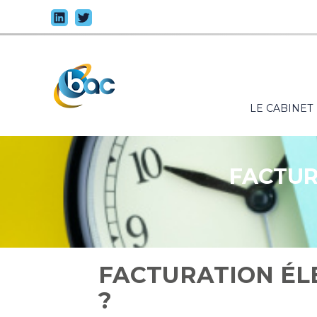
Principal
LE CABINET
Aller
au
contenu
FACTUR
FACTURATION ÉL
?