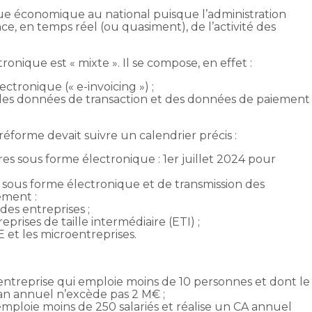
ique économique au national puisque l’administration
ce, en temps réel (ou quasiment), de l’activité des
onique est « mixte ». Il se compose, en effet :
ctronique (« e-invoicing ») ;
 des données de transaction et des données de paiement
 réforme devait suivre un calendrier précis :
res sous forme électronique : 1er juillet 2024 pour
s sous forme électronique et de transmission des
ement :
des entreprises ;
eprises de taille intermédiaire (ETI) ;
 et les microentreprises.
entreprise qui emploie moins de 10 personnes et dont le
ilan annuel n’excède pas 2 M€ ;
mploie moins de 250 salariés et réalise un CA annuel