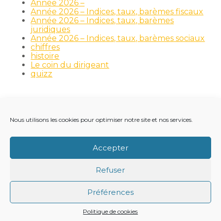
Année 2026 –
Année 2026 – Indices, taux, barèmes fiscaux
Année 2026 – Indices, taux, barèmes
juridiques
Année 2026 – Indices, taux, barèmes sociaux
chiffres
histoire
Le coin du dirigeant
quizz
Nous utilisons les cookies pour optimiser notre site et nos services.
Footer
LE CABINET
NOS MÉTIERS
NOS OUTILS
Principale
RECRUTEMENT
NOTRE ACTUALITÉ
Accepter
VIE DU CABINET
CONTACT
Refuser
Footer
PLAN DU SITE
MENTIONS LÉGALES
Préférences
CONCEPTION ET RÉALISATION
CLASSE 7
Politique de cookies