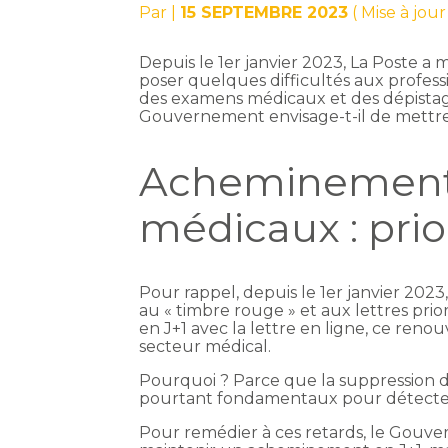
Par
|
15 SEPTEMBRE 2023
( Mise à jou
Depuis le 1er janvier 2023, La Poste a mis
poser quelques difficultés aux profes
des examens médicaux et des dépistages
Gouvernement envisage-t-il de mettre
Acheminement
médicaux : prior
Pour rappel, depuis le 1er janvier 2023
au « timbre rouge » et aux lettres prior
en J+1 avec la lettre en ligne, ce reno
secteur médical.
Pourquoi ? Parce que la suppression des
pourtant fondamentaux pour détecter 
Pour remédier à ces retards, le Gouver