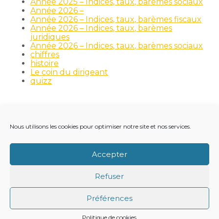
Année 2025 – Indices, taux, barèmes sociaux
Année 2026 –
Année 2026 – Indices, taux, barèmes fiscaux
Année 2026 – Indices, taux, barèmes
juridiques
Année 2026 – Indices, taux, barèmes sociaux
chiffres
histoire
Le coin du dirigeant
quizz
Nous utilisons les cookies pour optimiser notre site et nos services.
Footer
LE CABINET
NOS MÉTIERS
NOS OUTILS
Principale
RECRUTEMENT
NOTRE ACTUALITÉ
Accepter
VIE DU CABINET
CONTACT
Refuser
Footer
PLAN DU SITE
MENTIONS LÉGALES
Préférences
CONCEPTION ET RÉALISATION
CLASSE 7
Politique de cookies