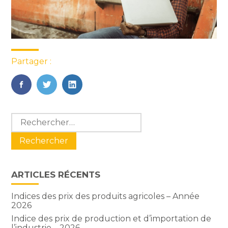
Partager :
FaceBook
Twitter
LinkedIn
Blog
Rechercher :
sidebar
ARTICLES RÉCENTS
Indices des prix des produits agricoles – Année
2026
Indice des prix de production et d’importation de
l’industrie – 2026