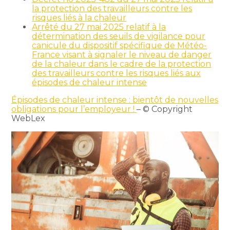
la protection des travailleurs contre les
risques liés à la chaleur
Arrêté du 27 mai 2025 relatif à la
détermination des seuils de vigilance pour
canicule du dispositif spécifique de Météo-
France visant à signaler le niveau de danger
de la chaleur dans le cadre de la protection
des travailleurs contre les risques liés aux
épisodes de chaleur intense
Épisodes de chaleur intense : bientôt de nouvelles
obligations pour l’employeur !
– © Copyright
WebLex