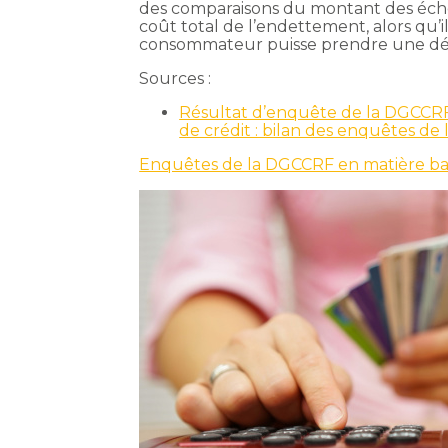
des comparaisons du montant des éché
coût total de l’endettement, alors qu’il
consommateur puisse prendre une déc
Sources :
Résultat d’enquête de la DGCCRF
de crédit : bilan des enquêtes de
Enquêtes de la DGCCRF en matière banc