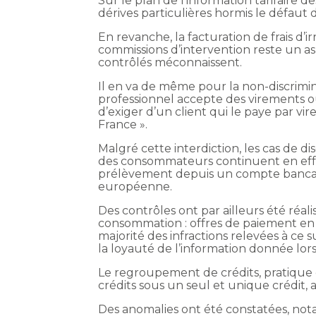
Sur le plan de l’information tarifaire
dérives particulières hormis le défaut 
En revanche, la facturation de frais d
commissions d’intervention reste un a
contrôlés méconnaissent.
Il en va de même pour la non-discrimin
professionnel accepte des virements ou 
d’exiger d’un client qui le paye par 
France ».
Malgré cette interdiction, les cas de di
des consommateurs continuent en effe
prélèvement depuis un compte bancai
européenne.
Des contrôles ont par ailleurs été réal
consommation : offres de paiement en pl
majorité des infractions relevées à ce s
la loyauté de l’information donnée lors
Le regroupement de crédits, pratique
crédits sous un seul et unique crédit, a
Des anomalies ont été constatées, not