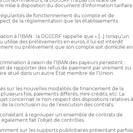
 des consommateurs, la DGCCRF n’a pas constaté de
de mise à disposition du document d’information tarifaire
’irrégularités de fonctionnement du compte et de
spect de la réglementation que les établissements
ation à l’IBAN : la DGCCRF rappelle que « […] lorsqu’un
utilise des prélèvements en euros, il lui est interdit
virement ou prélèvement que son compte soit domicilié en
scrimination à raison de l’IBAN des payeurs persistent :
t de rapporter des refus de paiement par virement ou
re situé dans un autre État membre de l’Union
isés sur les nouvelles modalités de financement de la
usieurs fois, paiements différés, mini-crédits, etc. La
ujet concernait le non-respect des dispositions relatives 
 de la conclusion ou de l’exécution des contrats.
 consistant à regrouper un ensemble de contrats de
 également fait l’objet de contrôles.
amment sur les supports publicitaires présentant parfois