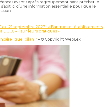
ances avant / après regroupement, sans préciser le
 s’agit ici d’une information essentielle pour que le
ision.
 du 21 septembre 2023 : « Banques et établissements
 la DGCCRF sur leurs pratiques »
aire : quel bilan ?
– © Copyright WebLex