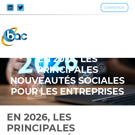
CONNEXION
Aller
au
contenu
EN 2026, LES
PRINCIPALES
NOUVEAUTÉS SOCIALES
POUR LES ENTREPRISES
EN 2026, LES
PRINCIPALES