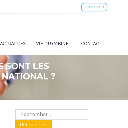
CONNEXION
ACTUALITÉS
VIE DU CABINET
CONTACT
S SONT LES
 NATIONAL ?
Blog
Rechercher :
sidebar