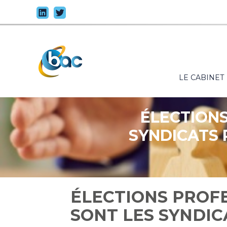
Principal
LE CABINET
Aller
au
contenu
ÉLECTIONS
SYNDICATS 
ÉLECTIONS PROFE
SONT LES SYNDIC