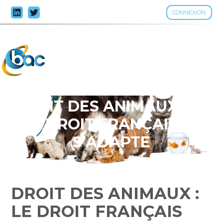
CONNEXION
Aller
au
contenu
DROIT DES ANIMAUX : LE
DROIT FRANÇAIS
S’ADAPTE
DROIT DES ANIMAUX :
LE DROIT FRANÇAIS