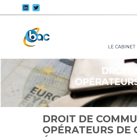
Principal
LE CABINET
Aller
au
contenu
DROIT 
OPÉRATEURS
DROIT DE COMMU
OPÉRATEURS DE