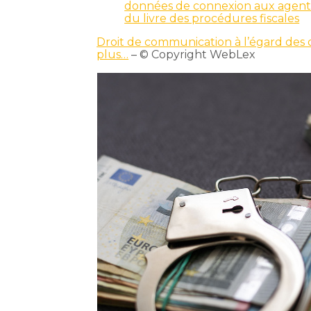
données de connexion aux agents d
du livre des procédures fiscales
Droit de communication à l’égard des 
plus…
– © Copyright WebLex