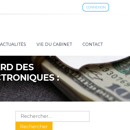
CONNEXION
ACTUALITÉS
VIE DU CABINET
CONTACT
ARD DES
TRONIQUES :
Blog
Rechercher :
sidebar