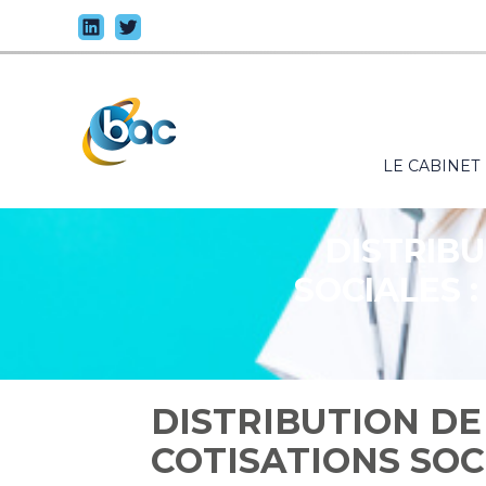
Principal
LE CABINET
Aller
au
contenu
DISTRIBU
SOCIALES 
DISTRIBUTION DE
COTISATIONS SOC