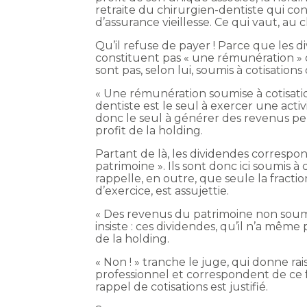
retraite du chirurgien-dentiste qui con
d’assurance vieillesse. Ce qui vaut, au 
Qu’il refuse de payer ! Parce que les d
constituent pas « une rémunération » de
sont pas, selon lui, soumis à cotisations 
« Une rémunération soumise à cotisation
dentiste est le seul à exercer une activ
donc le seul à générer des revenus pe
profit de la holding.
Partant de là, les dividendes corresp
patrimoine ». Ils sont donc ici soumis à c
rappelle, en outre, que seule la fracti
d’exercice, est assujettie.
« Des revenus du patrimoine non soumis 
insiste : ces dividendes, qu’il n’a même
de la holding.
« Non ! » tranche le juge, qui donne rais
professionnel et correspondent de ce fa
rappel de cotisations est justifié.