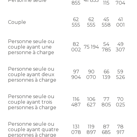
Personne seule
41 855
855
115
704
62
62
45
41
Couple
555
555
558
001
Personne seule ou
82
54
49
couple ayant une
75 194
002
785
307
personne à charge
Personne seule ou
97
90
66
59
couple ayant deux
904
070
139
526
personnes à charge
Personne seule ou
116
106
77
70
couple ayant trois
487
627
805
025
personnes à charge
Personne seule ou
131
119
87
78
couple ayant quatre
078
897
685
917
personnes à charge