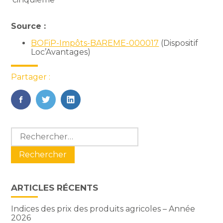
Source :
BOFiP-Impôts-BAREME-000017
(Dispositif
Loc’Avantages)
Partager :
FaceBook
Twitter
LinkedIn
Blog
Rechercher :
sidebar
ARTICLES RÉCENTS
Indices des prix des produits agricoles – Année
2026