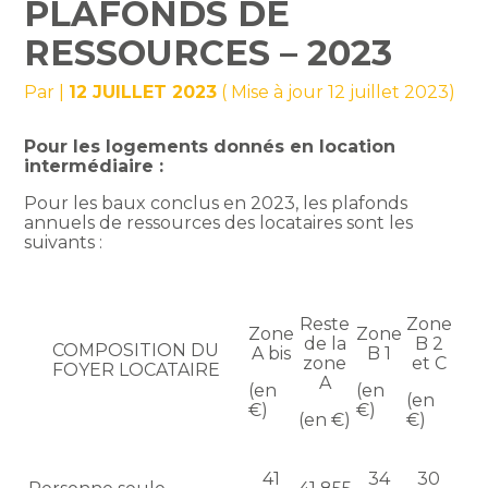
PLAFONDS DE
RESSOURCES – 2023
Par
|
12 JUILLET 2023
( Mise à jour 12 juillet 2023)
Pour les logements donnés en location
intermédiaire :
Pour les baux conclus en 2023, les plafonds
annuels de ressources des locataires sont les
suivants :
Reste
Zone
Zone
Zone
de la
B 2
COMPOSITION DU
A bis
B 1
zone
et C
FOYER LOCATAIRE
A
(en
(en
(en
€)
€)
(en €)
€)
41
34
30