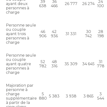
39
36
24
ayant deux
26 777
26 274
638
466
100
personnes à
charge
Personne seule
ou couple
46
42
30
28
ayant trois
31 331
906
936
742
198
personnes à
charge
Personne seule
ou couple
52
48
31
ayant quatre
35 309
34 645
782
316
778
personnes à
charge
Majoration par
personne à
charge
5
3
5 383
3 938
3 865
supplémentaire
880
544
à partir de la
cinquième