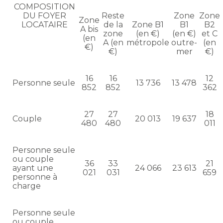
COMPOSITION
DU FOYER
Reste
Zone
Zone
Zone
LOCATAIRE
de la
Zone B1
B1
B2
A bis
zone
(en €)
(en €)
et C
(en
A (en
métropole
outre-
(en
€)
€)
mer
€)
16
16
12
Personne seule
13 736
13 478
852
852
362
27
27
18
Couple
20 013
19 637
480
480
011
Personne seule
ou couple
36
33
21
ayant une
24 066
23 613
021
031
659
personne à
charge
Personne seule
ou couple