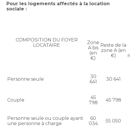
Pour les logements affectés à la location
sociale :
COMPOSITION DU FOYER
Zone
LOCATAIRE
Reste de la
A bis
zone A (en
(en
€)
€)
30
Personne seule
30 641
641
45
Couple
45 798
798
Personne seule ou couple ayant
60
55 050
une personne à charge
034