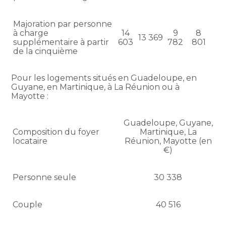
Majoration par personne
à charge
14
9
8
13 369
supplémentaire à partir
603
782
801
de la cinquième
Pour les logements situés en Guadeloupe, en
Guyane, en Martinique, à La Réunion ou à
Mayotte :
Guadeloupe, Guyane,
Composition du foyer
Martinique, La
locataire
Réunion, Mayotte (en
€)
Personne seule
30 338
Couple
40 516