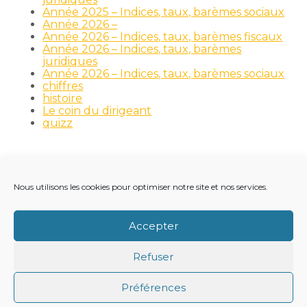
Année 2025 – Indices, taux, barèmes sociaux
Année 2026 –
Année 2026 – Indices, taux, barèmes fiscaux
Année 2026 – Indices, taux, barèmes
juridiques
Année 2026 – Indices, taux, barèmes sociaux
chiffres
histoire
Le coin du dirigeant
quizz
Nous utilisons les cookies pour optimiser notre site et nos services.
Footer
LE CABINET
NOS MÉTIERS
NOS OUTILS
Principale
RECRUTEMENT
NOTRE ACTUALITÉ
Accepter
VIE DU CABINET
CONTACT
Refuser
Footer
PLAN DU SITE
MENTIONS LÉGALES
Préférences