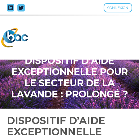
CONNEXION
Aller
au
contenu
DISPOSITIF D’AIDE
EXCEPTIONNELLE POUR
LE SECTEUR DE LA
LAVANDE : PROLONGÉ ?
DISPOSITIF D’AIDE
EXCEPTIONNELLE