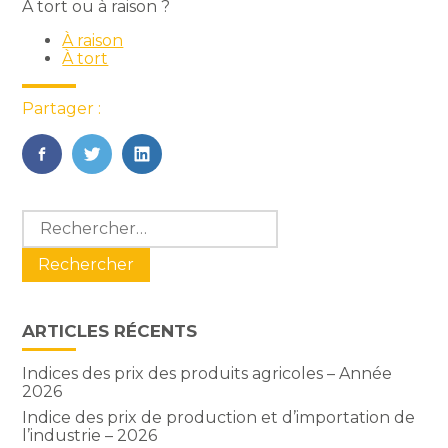
À tort ou à raison ?
À raison
À tort
Partager :
FaceBook
Twitter
LinkedIn
Blog
Rechercher :
sidebar
ARTICLES RÉCENTS
Indices des prix des produits agricoles – Année
2026
Indice des prix de production et d’importation de
l’industrie – 2026