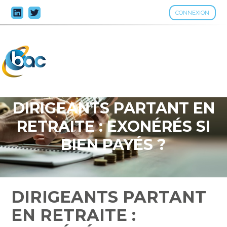
CONNEXION
Aller
au
contenu
DIRIGEANTS PARTANT EN
RETRAITE : EXONÉRÉS SI
BIEN PAYÉS ?
DIRIGEANTS PARTANT
EN RETRAITE :