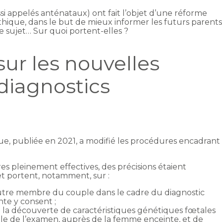
si appelés anténataux) ont fait l’objet d’une réforme
oéthique, dans le but de mieux informer les futurs parents
e sujet… Sur quoi portent-elles ?
sur les nouvelles
diagnostics
hique, publiée en 2021, a modifié les procédures encadrant
s pleinement effectives, des précisions étaient
et portent, notamment, sur :
’autre membre du couple dans le cadre du diagnostic
nte y consent ;
s à la découverte de caractéristiques génétiques fœtales
itiale de l’examen, auprès de la femme enceinte, et de