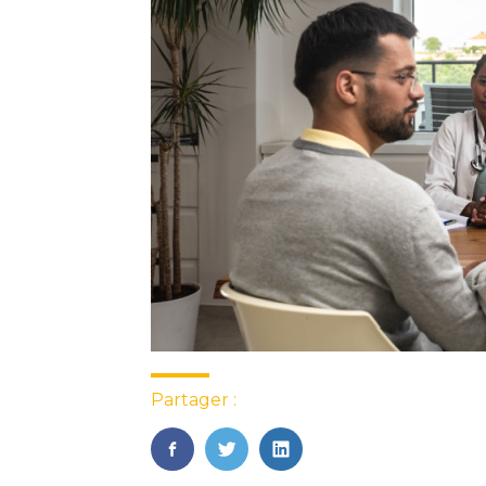
Partager :
FaceBook
Twitter
LinkedIn