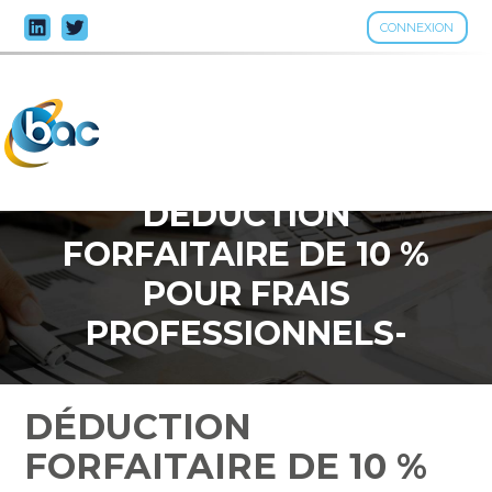
CONNEXION
Aller
au
contenu
DÉDUCTION
FORFAITAIRE DE 10 %
POUR FRAIS
PROFESSIONNELS-
DÉCLARATION 2023
DÉDUCTION
FORFAITAIRE DE 10 %