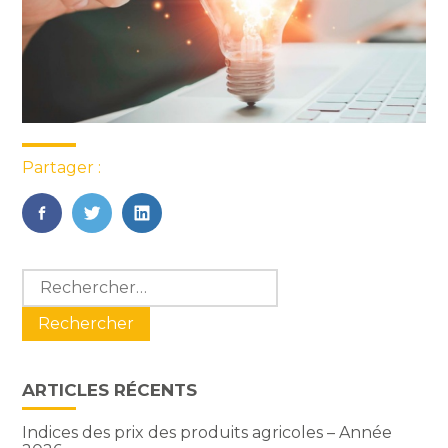
Partager :
FaceBook
Twitter
LinkedIn
Blog
Rechercher :
sidebar
ARTICLES RÉCENTS
Indices des prix des produits agricoles – Année