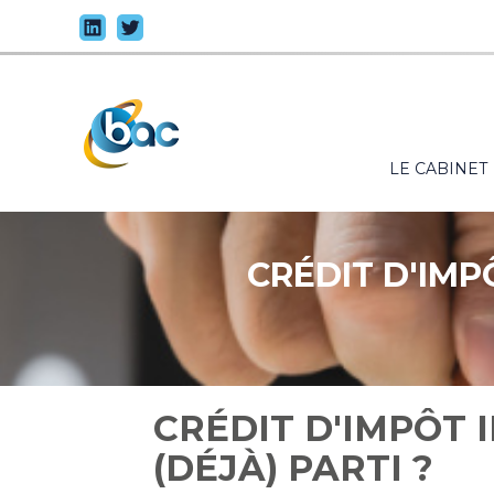
Principal
LE CABINET
Aller
au
contenu
CRÉDIT D'IMPÔ
CRÉDIT D'IMPÔT I
(DÉJÀ) PARTI ?