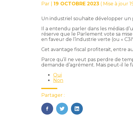
Par
|
19 OCTOBRE 2023
( Mise à jour 
Un industriel souhaite développer un pr
Il a entendu parler dans les médias d’u
réserve que le Parlement vote sa mise e
en faveur de l’industrie verte (ou « C3IV
Cet avantage fiscal profiterait, entre a
Parce qu’il ne veut pas perdre de temp
demande d’agrément. Mais peut-il le fa
Oui
Non
Partager :
FaceBook
Twitter
LinkedIn