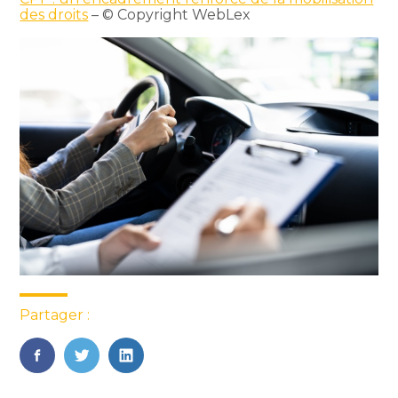
des droits
– © Copyright WebLex
Partager :
FaceBook
Twitter
LinkedIn