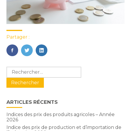
Partager :
FaceBook
Twitter
LinkedIn
Blog
Rechercher :
sidebar
ARTICLES RÉCENTS
Indices des prix des produits agricoles – Année
2026
Indice des prix de production et d’importation de