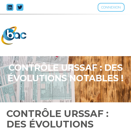
CONNEXION
Aller
au
contenu
CONTRÔLE URSSAF : DES
ÉVOLUTIONS NOTABLES !
CONTRÔLE URSSAF :
DES ÉVOLUTIONS